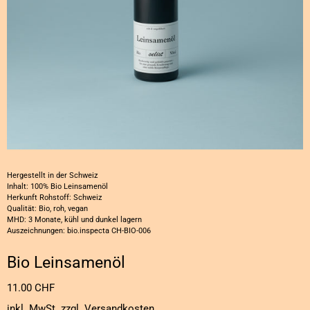
Hergestellt in der Schweiz
Inhalt: 100% Bio Leinsamenöl
Herkunft Rohstoff: Schweiz
Qualität: Bio, roh, vegan
MHD: 3 Monate, kühl und dunkel lagern
Auszeichnungen: bio.inspecta CH-BIO-006
Bio Leinsamenöl
Normaler
11.00 CHF
Preis
inkl. MwSt. zzgl.
Versandkosten